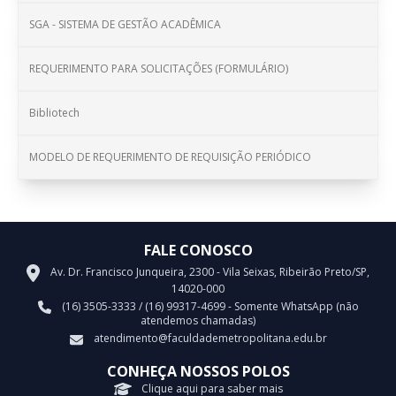
SGA - SISTEMA DE GESTÃO ACADÊMICA
REQUERIMENTO PARA SOLICITAÇÕES (FORMULÁRIO)
Bibliotech
MODELO DE REQUERIMENTO DE REQUISIÇÃO PERIÓDICO
FALE CONOSCO
Av. Dr. Francisco Junqueira, 2300 - Vila Seixas, Ribeirão Preto/SP,
14020-000
(16) 3505-3333 / (16) 99317-4699 - Somente WhatsApp (não
atendemos chamadas)
atendimento@faculdademetropolitana.edu.br
CONHEÇA NOSSOS POLOS
Clique aqui para saber mais